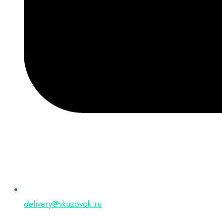
delivery@vkuzovok.ru