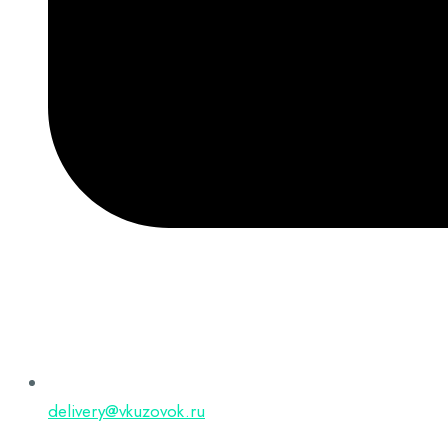
delivery@vkuzovok.ru