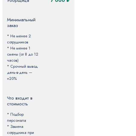
Уборщица
7 000 ₽
Минимальный
заказ
* Не менее 2
сотрудников
* Не менее 1
смены (от 8 до 12
часов)
* Срочный вывод
день-в-день —
+20%
Что входит в
стоимость
* Подбор
персонала
* Замена
сотрудника при