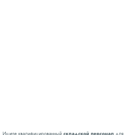
Складской персонал
Заказать услугу
Ищете квалифицированный
складской персонал
для