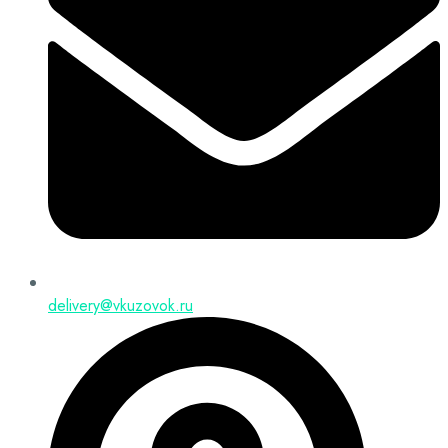
delivery@vkuzovok.ru