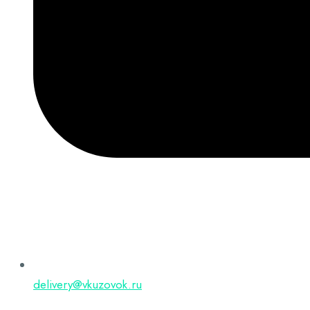
delivery@vkuzovok.ru