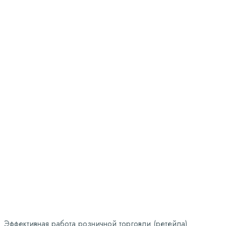
Логистика для
ритейла
Заказать услугу
Эффективная работа розничной торговли (ретейла)