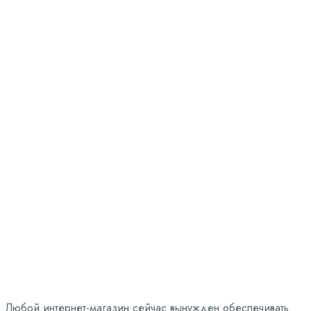
Доставка для
интернет-магазинов
Заказать услугу
Любой интернет-магазин сейчас вынужден обеспечивать