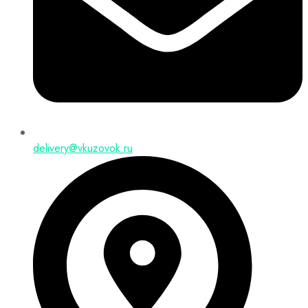
delivery@vkuzovok.ru