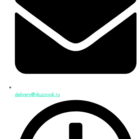
delivery@vkuzovok.ru